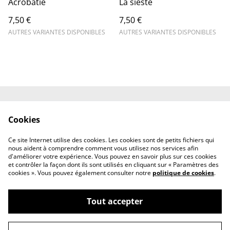
Acrobatie
La sieste
7,50 €
7,50 €
AUTRES VARIANTES DISPONIBLES
AUTRES VARIANTES DISPONIBLES
Contactez-moi
Mentions légales et
Cookies
CGV
Politique de
Politique de cookies
Ce site Internet utilise des cookies. Les cookies sont de petits fichiers qui
confidentialité
nous aident à comprendre comment vous utilisez nos services afin
d'améliorer votre expérience. Vous pouvez en savoir plus sur ces cookies
et contrôler la façon dont ils sont utilisés en cliquant sur « Paramètres des
cookies ». Vous pouvez également consulter notre
politique de cookies
.
Tout accepter
©
2026
Julien Balidas (John Photographie)